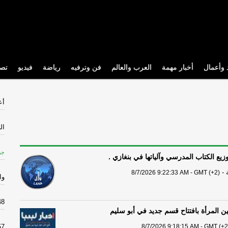
 وأعمال
أخبار مهمة
العرب والعالم
فن وترفيه
رياضة
فيديو
تص
أع
ال
جر
زيع الكتاب المدرسي وآلياتها في بنغازي .
-
8/7/2026 9:22:33 AM - GMT (+2)
وا
3.48
ين المرأة بافتتاح قسم جديد في أبو سليم
57
8/7/2026 9:18:15 AM - GMT (+2