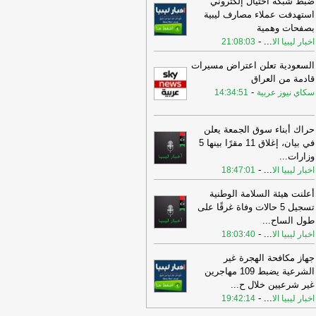
ضبط شبكة احتيال إلكتروني
استهدفت عملاء مصارف ليبية
16:28
تشارك ''مداد العقارية'' راعيًا فضيًّا
بصفحات وهمية
 معرض العقارات الفاخرة السعودي لعام
-
...
اخبار ليبيا الا
21:08:03
 بلندن
-
جريدة الرياض
السعودية تعلن اعتراض مسيرات
16:28
الأسهم الأوروبية تسجل مستوى
قادمة من العراق
اسيًا بدعم نتائج الشركات وتطورات
-
سكاي نيوز عربية
14:34:51
يق هرمز
-
جريدة الرياض
16:28
الذهب يسجل أعلى مستوى في
حراك أبناء سوق الجمعة يعلن
عة أسابيع وسط تراجع رهانات رفع
فائدة الأمريكية
-
في بيان، إغلاق 11 مقرًا بينها 5
جريدة الرياض
وزارات
...
13:41
استقرار أسعار النفط وسط ترقب
-
...
اخبار ليبيا الا
18:47:01
ورات مضيق هرمز والسعودية تخفض
ر خامها لآسيا
-
جريدة الرياض
أعلنت هيئة السلامة الوطنية
تسجيل 5 حالات وفاة غرقًا على
13:41
15 مليون متر مربع من الأراضي
طول الساح
...
بيضاء في القصيم تدخل مسارات التطوير
-
...
اخبار ليبيا الا
18:03:40
لتداول
-
جريدة الرياض
جهاز مكافحة الهجرة غير
13:41
نظام المنافسات والمشتريات
الشرعية يضبط 109 مهاجرين
جديد خطوة مهمة في بناء بيئة أعمال أكثر
غير شرعيين خلال ح
...
اءة وتنافسية
-
جريدة الرياض
-
...
اخبار ليبيا الا
19:42:14