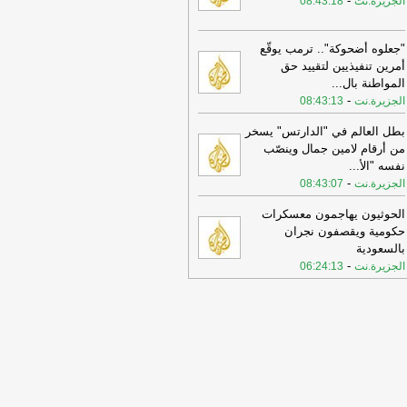
-
الجزيرة.نت
08:43:18
"جعلوه أضحوكة".. ترمب يوقّع
أمرين تنفيذيين لتقييد حق
المواطنة بال
...
-
الجزيرة.نت
08:43:13
بطل العالم في "الدارتس" يسخر
من أرقام لامين جمال وينصّب
نفسه "الأ
...
-
الجزيرة.نت
08:43:07
الحوثيون يهاجمون معسكرات
حكومية ويقصفون نجران
بالسعودية
-
الجزيرة.نت
06:24:13