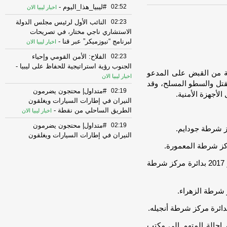
02:52
#ليبيا_هذا_اليوم
-
اخبار ليبيا الان
02:23
النائب الأول لرئيس مجلس الدولة
الاستشاري ناجي مختار، في تصريحات
لبرنامج “نيوزميكر” عبر قنا
-
اخبار ليبيا الان
02:23
الفلاح: الأمن القومي وإحياء
الجنوب رؤية استراتيجية للحفاظ على ليبيا
-
ية من القبض على المدعو
اخبار ليبيا الان
قتل والسطو المسلح، وقد
02:19
#متداول| محتجون يضرمون
لأجهزة الأمنية.
النيران في إطارات السيارات ويغلقون
الطريق الساحلي من نقطة
-
اخبار ليبيا الان
02:19
#متداول| محتجون يضرمون
النيران في إطارات السيارات ويغلقون
الطريق الساحلي من نقطة
-
اخبار ليبيا الان
01:50
حزب “السلام والازدهار”: اللجوء
* قتل المجني عليهما “خ.ن. م. ب” و”ع، ن،م” في 7 يونيو 2017 بدائرة مركز شرطة
إلى السلاح يهدد مباشرة أمن المواطنين
-
اخبار ليبيا الان
01:48
المؤسسة الوطنيّة لحقوق الإنسان
تُطالب النائب العام في بيان، بالتحقيق في
جريمة القتل العمد
-
اخبار ليبيا الان
تم إحالة المتهم إلى مكتب