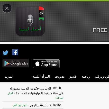
×
FREE 
ن وترفيه
رياضة
فيديو
تصويت
المرأة الليبية
المزيد
02:58
الديباني: حكومة الدبيبة مسؤولة
عن تفاقم نفوذ الميليشيات المسلحة
-
اخبار
ليبيا الان
02:52
#ليبيا_هذا_اليوم
-
اخبار ليبيا الان