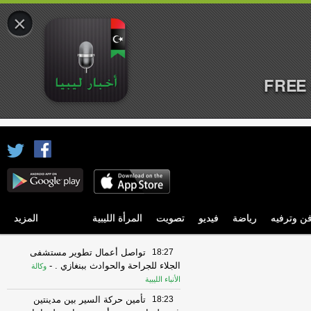
×
FREE 
ن وترفيه
رياضة
فيديو
تصويت
المرأة الليبية
المزيد
18:27
تواصل أعمال تطوير مستشفى
الجلاء للجراحة والحوادث ببنغازي .
-
وكالة
الأنباء الليبية
18:23
تأمين حركة السير بين مدينتين