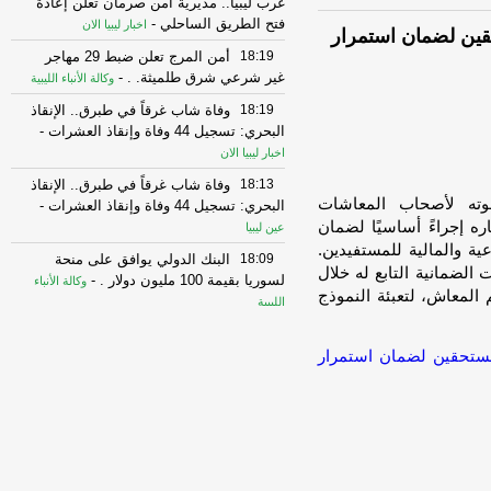
غرب ليبيا.. مديرية أمن صرمان تعلن إعادة
فتح الطريق الساحلي
-
اخبار ليبيا الان
قين لضمان استمرار
18:19
أمن المرج تعلن ضبط 29 مهاجر
غير شرعي شرق طلميثة. .
-
وكالة الأنباء الليبية
18:19
وفاة شاب غرقاً في طبرق.. الإنقاذ
البحري: تسجيل 44 وفاة وإنقاذ العشرات
-
اخبار ليبيا الان
18:13
وفاة شاب غرقاً في طبرق.. الإنقاذ
ته لأصحاب المعاشات
البحري: تسجيل 44 وفاة وإنقاذ العشرات
-
ره إجراءً أساسيًا لضمان
عين ليبيا
ة والمالية للمستفيدين.
18:09
البنك الدولي يوافق على منحة
لضمانية التابع له خلال
لسوريا بقيمة 100 مليون دولار .
-
وكالة الأنباء
 المعاش، لتعبئة النموذج
الليبية
18:00
ليبيا.. ضبط 29 مهاجراً غير شرعي
بعد وصولهم إلى الساحل الشرقي
-
مستحقين لضمان استمرار
اخبار ليبيا
الان
17:58
كرموس: البعثة الأممية تسعى
لكسب الوقت وإطالة أمد الأزمة
-
اخبار ليبيا
الان
17:54
أزمة انقطاع الكهرباء تجدد