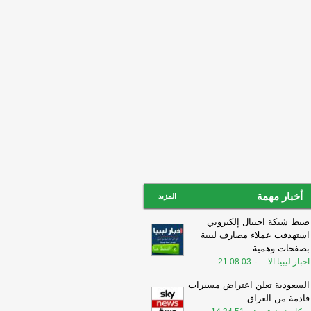
17:39
بتعليمات من حفتر.. إطلاق
مشروع لإنشاء 10 آلاف وحدة سكنية في
وب ليبيا
-
اخبار ليبيا الان
17:33
أمرت النيابة العامة، بحبس نائب
ر السرية الخامسة بجهاز الأمن العام
لتمركزات ا
-
اخبار ليبيا الان
أخبار مهمة
المزيد
ضبط شبكة احتيال إلكتروني
استهدفت عملاء مصارف ليبية
بصفحات وهمية
-
...
اخبار ليبيا الا
21:08:03
السعودية تعلن اعتراض مسيرات
قادمة من العراق