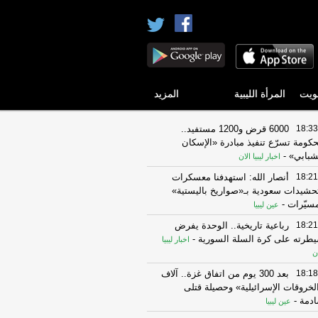
ويت
المرأة الليبية
المزيد
18:33
6000 قرض و1200 مستفيد..
حكومة تسرّع تنفيذ مبادرة «الإسكان
شبابي»
-
اخبار ليبيا الان
18:21
أنصار الله: استهدفنا معسكرات
حشيدات سعودية بـ«صواريخ باليستية»
سيّرات
-
عين ليبيا
18:21
رباعية تاريخية.. الوحدة يفرض
طرته على كرة السلة السورية
-
اخبار ليبيا
ن
18:18
بعد 300 يوم من اتفاق غزة.. آلاف
لخروقات الإسرائيلية» وحصيلة قتلى
دمة
-
عين ليبيا