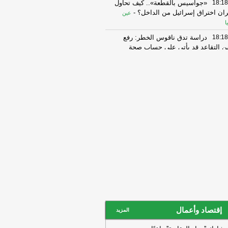
18:18
«جواسيس بالقطعة».. كيف تحاول
ران اختراق إسرائيل من الداخل؟
-
عين
يا
18:18
دراسة تدق ناقوس الخطر: رفع
 التقاعد قد يأتي على حساب صحة
موظفين
-
اخبار ليبيا الان
18:13
6000 قرض و1200 مستفيد..
حكومة تسرّع تنفيذ مبادرة «الإسكان
شبابي»
-
عين ليبيا
18:12
قادربوه يبحث دور جهاز الإمداد
طبي في إدارة وتنظيم الاحتياجات الدوائية
خبار ليبيا الان
18:06
أسفرت نتائج قرعة الدور التمهيدي
أول لبطولة كأس الكونفدرالية الإفريقية
 وقوع
-
اخبار ليبيا الان
18:06
أسفرت نتائج قرعة الدور التمهيدي
أول لبطولة كأس الكونفدرالية الإفريقية
 وقوع
-
اخبار ليبيا الان
إقتصاد وأعمال
18:03
أوقعت قرعة الدور التمهيدي
المزيد
وري أبطال إفريقيا لكرة القدم ممثل ليبيا،