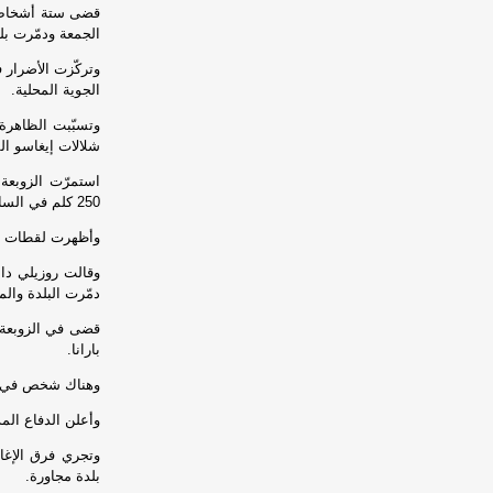
الجمعة ودمّرت ب
الجوية المحلية.
شلالات إيغاسو ال
استمرّت الزوبعة
250 كلم في الساعة.
وأظهرت لقطات جوي
وقالت روزيلي دا
دمّرت البلدة وال
بارانا.
وهناك شخص في ع
وأعلن الدفاع المدني تضرّر 90 بالمئة من 
وتجري فرق الإغا
بلدة مجاورة.