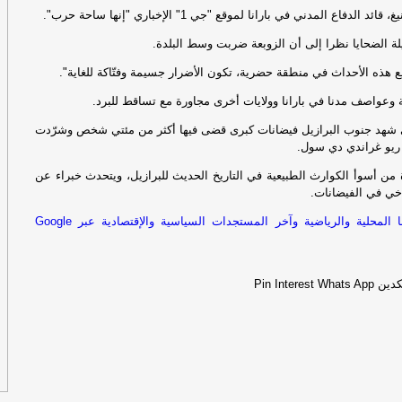
ال
 الدفاع المدني في بارانا لموقع "جي 1" الإخباري "إنها ساحة حرب".
لة الضحايا نظرا إلى أن الزوبعة ضربت وسط البلدة.
لد
ال
 هذه الأحداث في منطقة حضرية، تكون الأضرار جسيمة وفتّاكة للغاية".
وعواصف مدنا في بارانا وولايات أخرى مجاورة مع تساقط للبرد.
شه
 شهد جنوب البرازيل فيضانات كبرى قضى فيها أكثر من مئتي شخص وشرّدت
 ريو غراندي دي سول.
من أسوأ الكوارث الطبيعية في التاريخ الحديث للبرازيل، ويتحدث خبراء عن
شه
اخي في الفيضانات.
تابعوا آخر أخبارنا المحلية والرياضية وآخر المستجدات السياسية والإقتصادية عبر Google
ال
اخب
كدين
Whats App
Pin Interest
تح
ال
تؤخ