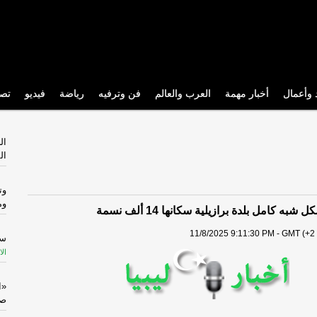
 وأعمال
أخبار مهمة
العرب والعالم
فن وترفيه
رياضة
فيديو
تص
ال
ال
وت
وم
شبه كامل بلدة برازيلية سكانها 14 ألف نسمة
11/8/2025 9:11:30 PM - GMT (+2 
سي
الا
«ا
صا