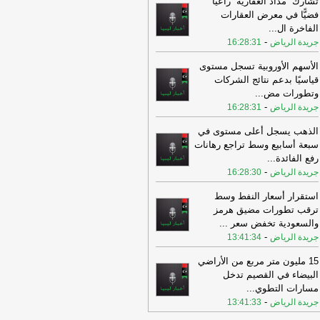
تشارك ''مداد العقارية'' راعيًا
سويحلي، ف
-
اخبار ليبيا الان
فضيًّا في معرض العقارات
18:03
أوقعت قرعة الدور التمهيدي
الفاخرة ال
...
وري أبطال إفريقيا لكرة القدم ممثل ليبيا،
-
جريدة الرياض
16:28:31
سويحلي، ف
-
اخبار ليبيا الان
الأسهم الأوروبية تسجل مستوى
18:01
مصرف الجمهورية يدعو زبائنه
قياسيًا بدعم نتائج الشركات
للاكتتاب في الإصدار رقم (25–2026) من
وتطورات مض
...
ادات إيداع الم
-
اخبار ليبيا الان
-
جريدة الرياض
16:28:31
18:01
مصرف الجمهورية يدعو زبائنه
الذهب يسجل أعلى مستوى في
للاكتتاب في الإصدار رقم (25–2026) من
سبعة أسابيع وسط تراجع رهانات
ادات إيداع الم
-
اخبار ليبيا الان
رفع الفائدة
...
17:59
الحكومة توجه بحصر أضرار
-
جريدة الرياض
16:28:30
أحداث بـ«المنطقة الغربية وصرمان»
-
استقرار أسعار النفط وسط
ار ليبيا الان
ترقب تطورات مضيق هرمز
17:45
بعد المونديال.. ميسي يواصل
والسعودية تخفض سعر
...
طيم الأرقام
-
اخبار ليبيا الان
-
جريدة الرياض
13:41:34
17:43
الحكومة توجه بحصر أضرار
15 مليون متر مربع من الأراضي
أحداث في المنطقة الغربية
-
عين ليبيا
البيضاء في القصيم تدخل
17:43
مسارات التطوي
...
عوامل صحية في منتصف العمر
-
ر الخرف لأكثر من 13 عاما
-
جريدة الرياض
13:41:33
اخبار ليبيا الان