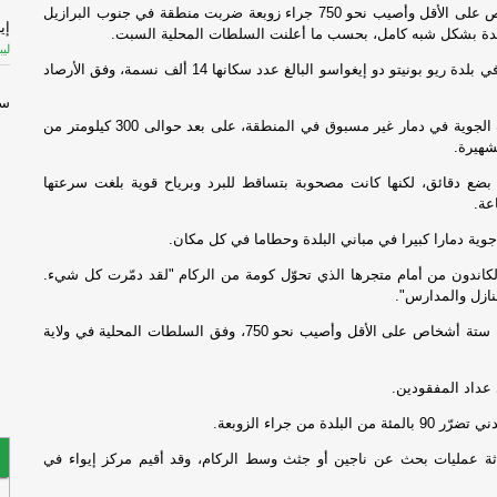
قضى ستة أشخاص على الأقل وأصيب نحو 750 جراء زوبعة ضربت منطقة في جنوب البرازيل
إي
لدة بشكل شبه كامل، بحسب ما أعلنت السلطات المحلية السبت.
ليب
وتركّزت الأضرار في بلدة ريو بونيتو دو إيغواسو البالغ عدد سكانها 14 ألف نسمة، وفق الأرصاد
سن
ال
وتسبّبت الظاهرة الجوية في دمار غير مسبوق في المنطقة، على بعد حوالى 300 كيلومتر من
شهيرة.
ال
 بضع دقائق، لكنها كانت مصحوبة بتساقط للبرد وبرياح قوية بلغت سرعتها
ال
ة دمارا كبيرا في مباني البلدة وحطاما في كل مكان.
ال
لكاندون من أمام متجرها الذي تحوّل كومة من الركام "لقد دمّرت كل شيء.
-
ا
منازل والمدارس".
ال
قضى في الزوبعة ستة أشخاص على الأقل وأصيب نحو 750، وفق السلطات المحلية في ولاية
عن
داد المفقودين.
ال
البلدة من جراء الزوبعة.
عن
ثة عمليات بحث عن ناجين أو جثث وسط الركام، وقد أقيم مركز إيواء في
لد