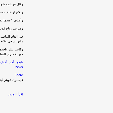
وقال فرناندو شونيغ، قائد
ورجّح ارتفاع حصي
وأضاف "عندما تقع
وضربت رياح قوية 
في العام الماضي
مليونين في ولاية
وكانت تلك واحدة 
دور للاحترار المن
news
Share
فيسبوك
تويتر
لين
إقرأ المزيد