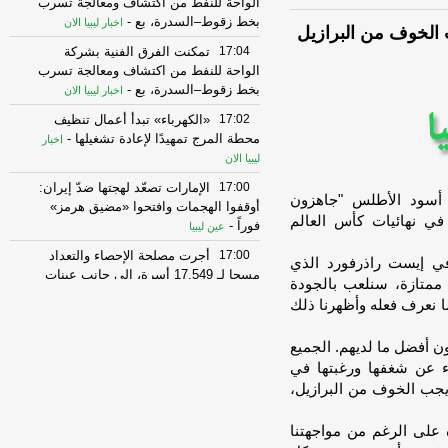
الواحة للنفط من اكتشاف ومعالجة تسرب
بخط زقوط–السدرة، بع
-
اخبار ليبيا الان
الخوف من البرازيل
17:04
تمكنت الفرق الفنية بشركة
الواحة للنفط من اكتشاف ومعالجة تسرب
بخط زقوط–السدرة، بع
-
اخبار ليبيا الان
17:02
«الكهرباء» تبدأ أعمال تنظيف
محطة المرج تمهيدًا لإعادة تشغيلها
-
اخبار
ليبيا الان
17:00
الإمارات تصعّد لهجتها ضدّ إيران:
أسود الأطلس "جاهزون
أوقفوا الهجمات وافتحوا «مضيق هرمز»
في نهائيات كأس العالم
فوراً
-
عين ليبيا
17:00
أجرت مصلحة الإحصاء والتعداد
 إيست راذرفورد الذي
مسحا لـ 17,549 أسرة، إلى جانب عينات
ة ممتازة، سنلعب بالجودة
من النساء والأطف
-
اخبار ليبيا الان
بما نعرف فعله وأظهرنا ذلك
17:00
أجرت مصلحة الإحصاء والتعداد
مسحا لـ 17,549 أسرة، إلى جانب عينات
ن أفضل ما لديهم. الجميع
من النساء والأطف
-
اخبار ليبيا الان
ء عن شغفها ورغبتها في
 يجب الخوف من البرازيل،
16:58
المصرف المركزي يستأنف منح
موافقات الاعتمادات المستندية ويسرّع بيع
النقد الأجنبي
-
ره على الرغم من مواجهتنا
اخبار ليبيا الان