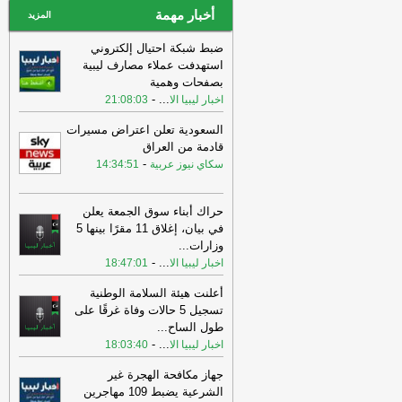
أخبار مهمة
المزيد
ضبط شبكة احتيال إلكتروني
استهدفت عملاء مصارف ليبية
بصفحات وهمية
-
...
اخبار ليبيا الا
21:08:03
السعودية تعلن اعتراض مسيرات
قادمة من العراق
-
سكاي نيوز عربية
14:34:51
حراك أبناء سوق الجمعة يعلن
في بيان، إغلاق 11 مقرًا بينها 5
وزارات
...
-
...
اخبار ليبيا الا
18:47:01
أعلنت هيئة السلامة الوطنية
تسجيل 5 حالات وفاة غرقًا على
طول الساح
...
-
...
اخبار ليبيا الا
18:03:40
جهاز مكافحة الهجرة غير
الشرعية يضبط 109 مهاجرين