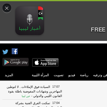
×
FREE 
ن وترفيه
رياضة
فيديو
تصويت
المرأة الليبية
المزيد
17:07
السيادة فوق الإملاءات.. لا لتوطين
المهاجرين وشهادات المفوضية باطلة بقوة
القانون الليبي والدولي
-
عين ليبيا
17:04
تمكنت الفرق الفنية بشركة