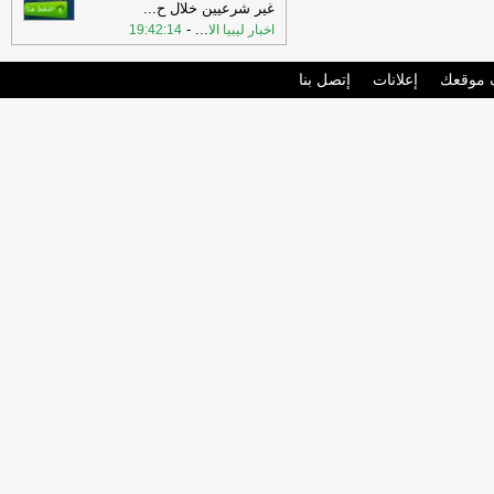
غير شرعيين خلال ح
...
-
...
اخبار ليبيا الا
19:42:14
موقعك
إعلانات
إتصل بنا