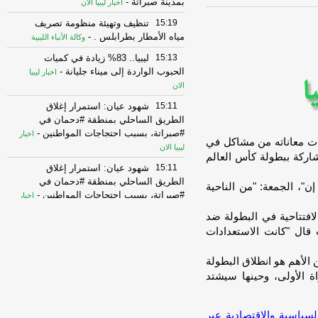
بمدينة صبراتة
-
اخبار ليبيا الان
15:19
تنظيف وتهيئة منظومة تصريف
مياه الأمطار بطرابلس .
-
وكالة الأنباء الليبية
15:13
ليبيا.. 83% زيادة في كميات
الحبوب الواردة إلى ميناء جليانة
-
اخبار ليبيا
الان
15:11
شهود عيان: استمرار إغلاق
الطريق الساحلي بمنطقة #دحمان في
#صبراتة، بسبب احتجاجات المواطنين
-
اخبار
عات معاناته من مشاكل في
ليبيا الان
مشاركة ببطولة كأس العالم
15:11
شهود عيان: استمرار إغلاق
الطريق الساحلي بمنطقة #دحمان في
س بي إن"، الجمعة: "من الناحية
#صبراتة، بسبب احتجاجات المواطنين
-
اخبار
ليبيا الان
لافتتاحية في البطولة ضد
15:09
متحدث : فتح هرمز مرهون بقبول
 قال "كانت الاستعدادات
واشنطن شروط إيران .
-
وكالة الأنباء الليبية
الأهم هو انطلاق البطولة
15:05
ألمانيا تدرس فرض ضوابط على
ة الأولى، وحينها سيشتد
استخدام وسائل التواصل للمراهقين .
-
وكالة الأنباء الليبية
14:59
الرئيس الكولومبي الجديد يتعهد
السياسية والإقتصادية عبر