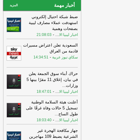
أخبار مهمة
المزيد
ضبط شبكة احتيال إلكتروني
استهدفت عملاء مصارف ليبية
بصفحات وهمية
-
...
اخبار ليبيا الا
21:08:03
السعودية تعلن اعتراض مسيرات
قادمة من العراق
-
سكاي نيوز عربية
14:34:51
حراك أبناء سوق الجمعة يعلن
في بيان، إغلاق 11 مقرًا بينها 5
وزارات
...
-
...
اخبار ليبيا الا
18:47:01
أعلنت هيئة السلامة الوطنية
تسجيل 5 حالات وفاة غرقًا على
طول الساح
...
-
...
اخبار ليبيا الا
18:03:40
جهاز مكافحة الهجرة غير
الشرعية يضبط 109 مهاجرين