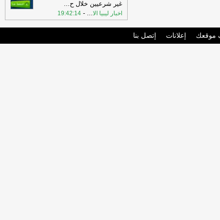
غير شرعيين خلال ح
...
-
...
اخبار ليبيا الا
19:42:14
موقعك
إعلانات
إتصل بنا