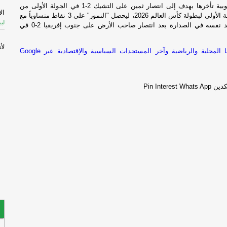
حولت كوريا الجنوبية تأخرها بهدف إلى انتصار ثمين على التشيك 2-1 في الجولة الأولى من
ال
مباريات المجموعة الأولى لبطولة كأس العالم 2026، ليحصل "النمور" على 3 نقاط متساوياً مع
ليب
المكسيك بالرصيد نفسه في الصدارة بعد انتصار صاحب الأرض على جنوب إفريقيا 2-0 في
لأ
تابعوا آخر أخبارنا المحلية والرياضية وآخر المستجدات السياسية والإقتصادية عبر Google
أخ
«ا
كدين
Whats App
Pin Interest
ال
ال
ليب
عب
جر
مم
قو
هج