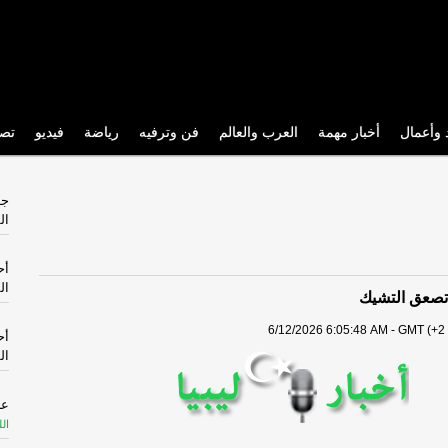
 وأعمال
أخبار مهمة
العرب والعالم
فن وترفيه
رياضة
فيديو
تص
جد
ال
أح
ال
 تصعق التشيك
6/12/2026 6:05:48 AM - GMT (+2 
أح
ال
عل
الل