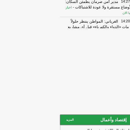
14:27
مدير أمن صرمان يطمئن السكان:
أوضاع مستقرة ولا عودة للاشتباكات
-
اخبار
يا الان
14:20
الغرياني: المواطن ينتظر حلولاً
زمات «الدواء والكهرباء» قبل أي مشاريع
رى
-
عين ليبيا
14:12
الكوليرا تضرب تشاد.. مئات
لوفيات والإصابات» ومخاوف من اتساع
انتشار
-
عين ليبيا
14:12
مدير أمن صرمان يطمئن السكان:
أوضاع مستقرة ولا عودة للاشتباكات
-
عين
يا
14:12
سوريا.. قتلى ومصابون بانفجار
وة ناسفة داخل حافلة ركاب صغيرة في
مانا بريف دمشق
-
اخبار ليبيا الان
14:07
“بن عطية”: المنطقة الغربية
زقة ومشتتة ومتصارعة..وتحتاج قيادة
ية ورجال حكمة
-
اخبار ليبيا الان
إقتصاد وأعمال
13:59
السعودية وتركيا وباكستان: أي
المزيد
وم مسلح على أي دولة يعد هجوما على