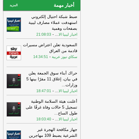
أخبار مهمة
المزيد
ضبط شبكة احتيال إلكتروني
استهدفت عملاء مصارف ليبية
بصفحات وهمية
-
...
اخبار ليبيا الا
21:08:03
السعودية تعلن اعتراض مسيرات
قادمة من العراق
-
سكاي نيوز عربية
14:34:51
حراك أبناء سوق الجمعة يعلن
في بيان، إغلاق 11 مقرًا بينها 5
وزارات
...
-
...
اخبار ليبيا الا
18:47:01
أعلنت هيئة السلامة الوطنية
تسجيل 5 حالات وفاة غرقًا على
طول الساح
...
-
...
اخبار ليبيا الا
18:03:40
جهاز مكافحة الهجرة غير
الشرعية يضبط 109 مهاجرين