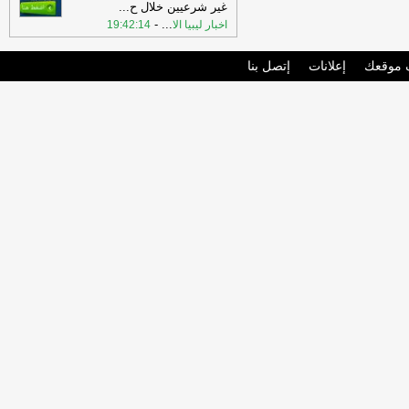
غير شرعيين خلال ح
...
-
...
اخبار ليبيا الا
19:42:14
موقعك
إعلانات
إتصل بنا