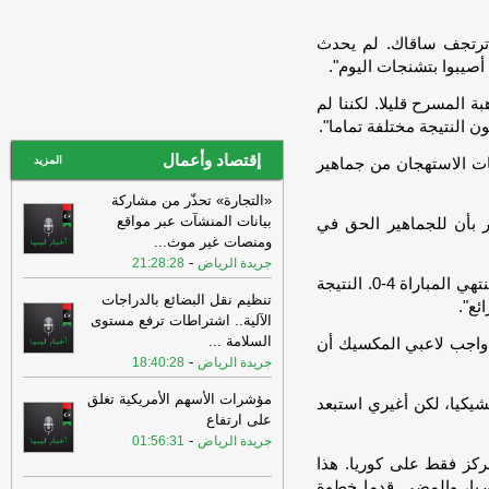
الجنسية الصومال عبر مطار معيتيقة
الدولي.
-
وكالة الأنباء الليبية
 ترتجف ساقاك. لم يحدث
20:58
“الباروني”: قدرة لجنة «4+4» على
إحداث اختراق سياسي في ليبيا محدودة
-
ة المسرح قليلا. لكننا لم
اخبار ليبيا الان
ن النتيجة مختلفة تماما".
20:56
المجلس الاجتماعي طرابلس
إقتصاد وأعمال
المركز يدين في بيان تزايد أعمال السطو
المزيد
ت الاستهجان من جماهير
المسلح بالمدينة، ويُطالب بتح
-
اخبار ليبيا الان
«التجارة» تحذّر من مشاركة
20:56
المجلس الاجتماعي طرابلس
بيانات المنشآت عبر مواقع
ر بأن للجماهير الحق في
المركز يدين في بيان تزايد أعمال السطو
ومنصات غير موث
...
المسلح بالمدينة، ويُطالب بتح
-
اخبار ليبيا الان
-
جريدة الرياض
21:28:28
وأكمل "لم أسمع صافرات استهجان. لكن كان يمكن أن تنتهي المباراة 4-0. النتيجة
20:54
اجتماعي طرابلس المركز يدين
تنظيم نقل البضائع بالدراجات
تصاعد الانفلات الامني بأحياء وأسواق
الآلية.. اشتراطات ترفع مستوى
العاصمة
-
اخبار ليبيا الان
السلامة
...
 واجب لاعبي المكسيك أن
-
20:52
جريدة الرياض
18:40:28
الحكومة التركية: اتفاقية “مكة
للدفاع المشترك” لا تتعارض مع التزامات
مؤشرات الأسهم الأمريكية تغلق
شيكيا، لكن أغيري استبعد
أنقرة تجاه ح
-
اخبار ليبيا الان
على ارتفاع
20:52
الحكومة التركية: اتفاقية “مكة
-
جريدة الرياض
01:56:31
للدفاع المشترك” لا تتعارض مع التزامات
نركز فقط على كوريا. هذا
أنقرة تجاه ح
-
اخبار ليبيا الان
وريا، والمضي قدما خطوة