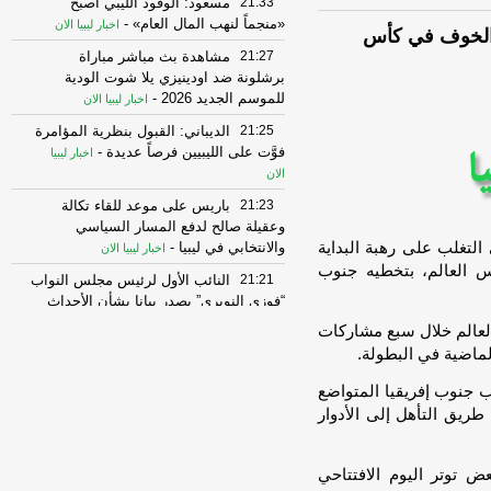
21:33
مسعود: الوقود الليبي أصبح
«منجماً لنهب المال العام»
-
اخبار ليبيا الان
بب الخوف في كأس
21:27
مشاهدة بث مباشر مباراة
برشلونة ضد اودينيزي يلا شوت الودية
للموسم الجديد 2026
-
اخبار ليبيا الان
21:25
الديباني: القبول بنظرية المؤامرة
فوَّت على الليبيين فرصاً عديدة
-
اخبار ليبيا
الان
21:23
باريس على موعد للقاء تكالة
وعقيلة صالح لدفع المسار السياسي
تغلب على رهبة البداية
والانتخابي في ليبيا
-
اخبار ليبيا الان
س العالم، بتخطيه جنوب
21:21
النائب الأول لرئيس مجلس النواب
“فوزي النويري” يصدر بيانا بشأن الأحداث
التي شهدته
-
اخبار ليبيا الان
لعالم خلال سبع مشاركات
اضية في البطولة.
21:21
النائب الأول لرئيس مجلس النواب
“فوزي النويري” يصدر بيانا بشأن الأحداث
 جنوب إفريقيا المتواضع
التي شهدته
-
اخبار ليبيا الان
ريق التأهل إلى الأدوار
21:17
الدستور الليبي.. استحقاق مؤجل
وسط تعثر مسارات التسوية
-
اخبار ليبيا الان
 توتر اليوم الافتتاحي
21:06
ترحيل 14 مهاجرا غير شرعي من