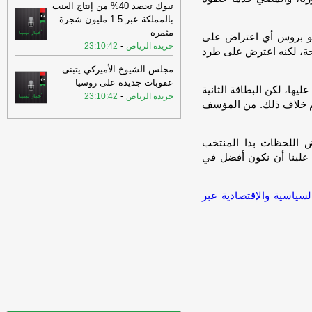
تبوك تحصد 40% من إنتاج العنب
20:48
شاهد| مواطنون يصطادون حيوان
بالمملكة عبر 1.5 مليون شجرة
“صيد الليل” في جنوب الجبل الأخضر.
-
اخبار
مثمرة
وغو بروس أي اعتراض على
ليبيا الان
-
جريدة الرياض
23:10:42
احة، لكنه اعترض على طرد
20:48
طرابلس تحتضن الملتقى الليبي
مجلس الشيوخ الأميركي يتبنى
التركي لعمليات زراعة الكبد تحت شعار (
عقوبات جديدة على روسيا
نحو بناء برنامج وطني مستدام لزراعة الكبد
عليها، لكن البطاقة الثانية
-
جريدة الرياض
23:10:42
-
).
وكالة الأنباء الليبية
حكم خلاف ذلك. من المؤسف
20:48
شاهد| مواطنون يصطادون حيوان
“صيد الليل” في جنوب الجبل الأخضر.
-
اخبار
 اللحظات بدا المنتخب
ليبيا الان
علينا أن نكون أفضل في
20:44
تفاوت واضح في نسب التلوث بين
المناطق وتحديات أمام ضمان سلامة مصادر
السياسية والإقتصادية عبر
المياه
-
اخبار ليبيا الان
20:40
هواتف وشاشات وتلفزيونات
جديدة.. ما أحدث الابتكارات وأسعارها؟
-
عين ليبيا