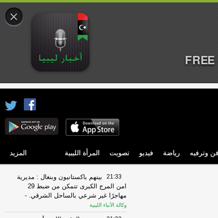
×
FREE 
ن وترفيه
رياضة
فيديو
تصويت
المرأة الليبية
المزيد
21:33
بينهم باكستانيون وبنغال : مديرية
امن المرج الكبرى تتمكن من ضبط 29
مهاجرًا غير شرعي بالساحل الشرقي.
-
وكالة الأنباء الليبية