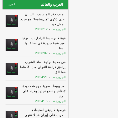
العرب والعالم
المزيد
تتجنب ذكر المتسبب.. اليابان
تحيي ذكرى "هيروشيما" مع تجدد
الجدل حو
...
-
الجزيرة.نت
20:38:12
قوة لا ترصدها الرادارات.. تركيا
تعبر عتبة جديدة في صناعاتها
الدفا
...
-
الجزيرة.نت
20:38:07
في مدينة تركية.. ماء الشرب
يرافق قراءة القرآن منذ 31 عاما
فما الق
...
-
الجزيرة.نت
20:34:21
بعد يويفا.. ضربة موجعة جديدة
لإنفانتينو تضع تجديد ولايته على
المح
...
-
الجزيرة.نت
20:34:16
فرضية لا ينبغي استبعادها..
الحرب على إيران قد لا تنتهي