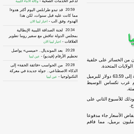
لدعم الخدمات الصحية
-
وكالة الأنباء الليبية
20:59
قد تبدو طرابلس اليوم أكثر هدوءا
مما كانت عليه قبل سنوات، لكن هذا
الهدوء، وفق الب
-
اخبار ليبيا الان
20:34
لجنة الصداقة الليبية الإيطالية
بمجلس الدولة تناقش مع سفير روما تطوير
العلاقات
-
اخبار ليبيا الان
20:28
بعد المونديال.. «ميسي» يواصل
تحطيم الأرقام (فيديو)
-
عين ليبيا
ان من الخسائر على خلفية
20:28
من الحواسب «فائقة الخفة» إلى
ولايات المتحدة.
الذكاء الاصطناعي.. جولة جديدة في معركة
وصعدت العقود الآجلة لخام برنت 21 سنتا أو 0.33 بالمئة إلى 63.59 دولار للبرميل
التكنولوجيا
-
عين ليبيا
غ سعر خام غرب تكساس الوسيط
20:28
حققت شركة سرت لإنتاج وتصنيع
النفط والغاز أرقاماً استثنائية بملامسة
إنتاجها اليوم
-
اخبار ليبيا الان
 وذلك للأسبوع الثاني على
ج.
20:28
حققت شركة سرت لإنتاج وتصنيع
النفط والغاز أرقاماً استثنائية بملامسة
فاض الأسعار جاء مدفوعا
إنتاجها اليوم
-
اخبار ليبيا الان
دة مفاجئة في المخزونات الأمريكية بمقدار 5.2 مليون برميل، مما فاقم
20:23
رئيس هيئة الرقابة الإدارية ”عبد
الله قادربوه” يناقش مع رئيس لجنة إدارة