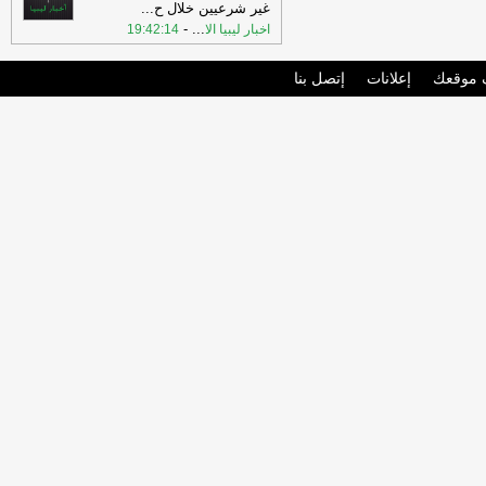
غير شرعيين خلال ح
...
-
...
اخبار ليبيا الا
19:42:14
موقعك
إعلانات
إتصل بنا