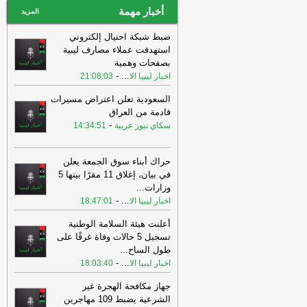
أخبار مهمة
المزيد
ضبط شبكة احتيال إلكتروني
استهدفت عملاء مصارف ليبية
بصفحات وهمية
-
...
اخبار ليبيا الا
21:08:03
السعودية تعلن اعتراض مسيرات
قادمة من العراق
-
سكاي نيوز عربية
14:34:51
حراك أبناء سوق الجمعة يعلن
في بيان، إغلاق 11 مقرًا بينها 5
وزارات
...
-
...
اخبار ليبيا الا
18:47:01
أعلنت هيئة السلامة الوطنية
تسجيل 5 حالات وفاة غرقًا على
طول الساح
...
-
...
اخبار ليبيا الا
18:03:40
جهاز مكافحة الهجرة غير
الشرعية يضبط 109 مهاجرين