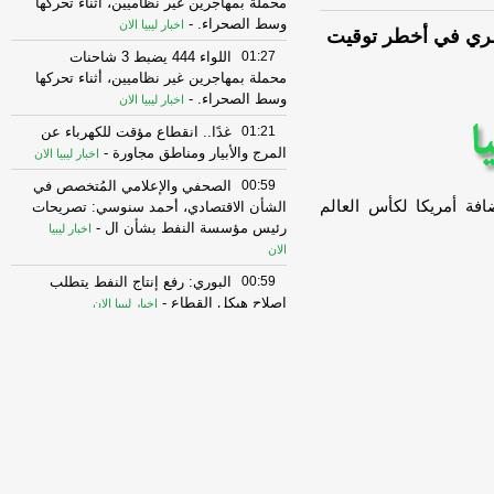
محملة بمهاجرين غير نظاميين، أثناء تحركها
وسط الصحراء.
-
اخبار ليبيا الان
لسري في أخطر توقيت
01:27
اللواء 444 يضبط 3 شاحنات
محملة بمهاجرين غير نظاميين، أثناء تحركها
وسط الصحراء.
-
اخبار ليبيا الان
01:21
غدًا.. انقطاع مؤقت للكهرباء عن
المرج والأبيار ومناطق مجاورة
-
اخبار ليبيا الان
00:59
الصحفي والإعلامي المُتخصص في
افة أمريكا لكأس العالم
الشأن الاقتصادي، أحمد سنوسي: تصريحات
رئيس مؤسسة النفط بشأن ال
-
اخبار ليبيا
الان
00:59
البوري: رفع إنتاج النفط يتطلب
إصلاح هيكل القطاع
-
اخبار ليبيا الان
00:53
من تشاد إلى ليبيا
-
اخبار ليبيا الان
00:53
من تشاد إلى ليبيا
-
اخبار ليبيا الان
00:49
“حسني بي”: أزمة تمويل النفط
في ليبيا ليست أزمة أموال بل أزمة نموذج
غير قابل للتم
-
اخبار ليبيا الان
00:49
“حسني بي”: أزمة تمويل النفط