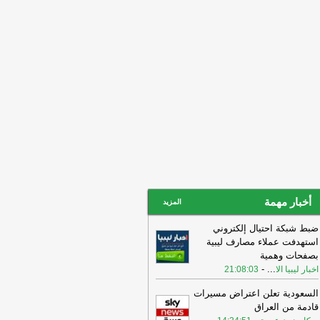
أحداث الدامي
-
اخبار ليبيا الان
01:23
طالب النائب الأول لرئيس مجلس
نواب فوزي النويري، بوقفة جادة تجاه
أحداث الدامي
-
اخبار ليبيا الان
00:55
الخفيفي يبحث مع وفد الاتحاد
دولي للهلال الأحمر تعزيز التعاون الإنساني
خبار ليبيا الان
أخبار مهمة
المزيد
ضبط شبكة احتيال إلكتروني
استهدفت عملاء مصارف ليبية
بصفحات وهمية
-
...
اخبار ليبيا الا
21:08:03
السعودية تعلن اعتراض مسيرات
قادمة من العراق