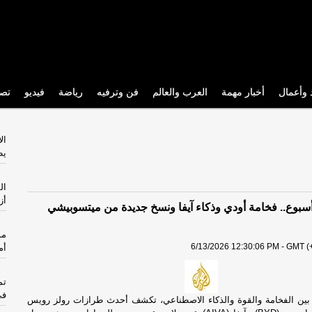
 وأعمال
أخبار مهمة
العرب والعالم
فن وترفيه
رياضة
فيديو
تص
ال
يط
ال
أز
سبوع.. فخامة أودي وذكاء آيفا ونسخ جديدة من ميتسوبيشي
مؤ
6/13/2026 12:30:06 PM - GMT (+
أم
تم
في
 بين الفخامة والقوة والذكاء الاصطناعي، تكشف أحدث طرازات رولز رويس