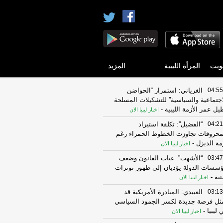
ويت
المرأة الليبية
المزيد
04:55
الغرياني: استمرار “الحواضن
اجتماعية والسياسية” للتشكيلات المسلحة
يل عمر الأزمة الليبية
-
اخبار ليبيا الان
04:21
“الفضيل”: تكلفة استيراد
محروقات تجاوزت الخطوط الحمراء رغم
مة الديزل
-
اخبار ليبيا الان
03:47
“الأشهب”: غياب القانون وضعف
سسات الدولة يؤديان إلى ظهور توترات
نية
-
اخبار ليبيا الان
03:13
العبيدي: المبادرة الأمريكية قد
ثل فرصة جديدة لكسر الجمود السياسي
 ليبيا
-
اخبار ليبيا الان