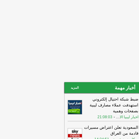
بحري» متعدد الجنسيات
-
عين ليبيا
16:33
اليمن.. مقتل وإصابة «عشرات
جنود» بهجمات على مواقع عسكرية
-
عين
يا
أخبار مهمة
المزيد
ضبط شبكة احتيال إلكتروني
استهدفت عملاء مصارف ليبية
بصفحات وهمية
-
...
اخبار ليبيا الا
21:08:03
السعودية تعلن اعتراض مسيرات
قادمة من العراق