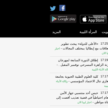
ويت
المرأة الليبية
المزيد
17:25
«الأعلى للدولة» يبحث تطوير
علاقات مع إيطاليا بمختلف المجالات
-
اخبار
يا الان
17:19
إطلاق الدورة السابعة لمهرجان
نة الزاهرة المسرحي نوفمبر المقبل .
-
لة الأنباء الليبية
17:17
كلية العلوم الطبية الحيوية بجامعة
غازي تنال الاعتماد المؤسسي
-
وكالة الأنباء
يبية
17:17
حبس أحد منتسبي جهاز الأمن
عام احتياطياً في قضية تعذيب أفضت إلى
اة مواطن
-
اخبار ليبيا الان