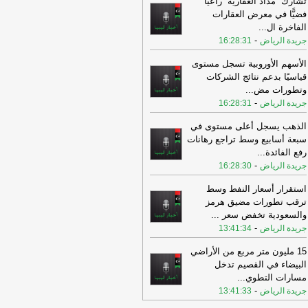
تشارك ''مداد العقارية'' راعيًا
نباء الليبية
فضيًّا في معرض العقارات
16:53
رسميا.. محمد صلاح يوقع
الفاخرة ال
...
رابزون سبور براتب ضخم ومكافآت
-
جريدة الرياض
16:28:31
تثنائية
-
اخبار ليبيا الان
الأسهم الأوروبية تسجل مستوى
16:51
انطلاق بطولة القبس الثانية لقفز
قياسيًا بدعم نتائج الشركات
حواجز في مصراتة
-
وكالة الأنباء الليبية
وتطورات مض
...
-
16:45
جريدة الرياض
16:28:31
اختتام دورة تبصيرية للمفتشين
تربويين الجدد في سرت .
-
وكالة الأنباء الليبية
الذهب يسجل أعلى مستوى في
16:45
الفنيش: توافق لجنة “4+4” يعيد
سبعة أسابيع وسط تراجع رهانات
قوانين الانتخابية إلى صدارة المشهد
رفع الفائدة
...
ليبي
-
اخبار ليبيا الان
-
جريدة الرياض
16:28:30
16:43
ارتفاع أسعار العملات والذهب في
استقرار أسعار النفط وسط
سوق الموازية بليبيا والدولار يسجل هذا
ترقب تطورات مضيق هرمز
رقم
-
اخبار ليبيا الان
والسعودية تخفض سعر
...
-
جريدة الرياض
13:41:34
16:39
صلاح يقدم وعدا لجماهير
ابزون سبور
-
اخبار ليبيا الان
15 مليون متر مربع من الأراضي
16:33
البيضاء في القصيم تدخل
فيدان: أي تهديد لسوريا تهديد
اشر لتركيا
-
مسارات التطوي
...
عين ليبيا
-
جريدة الرياض
13:41:33
16:33
السعودية تعين قائداً لـ«التحالف