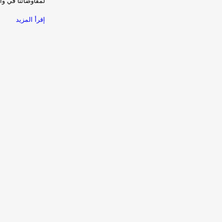
لمفاوضاتنا في و
إقرأ المزيد