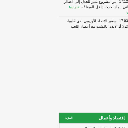
17:12
من مشروع مثير للجدل إلى اعتذار
ني.. ماذا حدث داخل الفيفا؟
-
اخبار ليبيا
ن
17:03
سفير الاتحاد الأوروبي لدى #ليبيا،
كولا أورلاندو: ناقشت مع أعضاء اللجنة
سكرية “3+3” فر
-
اخبار ليبيا الان
17:03
الأسبوع العالمي : الرضاعة
طبيعية أساس صحة الطفل .
-
وكالة الأنباء
يبية
17:03
سفير الاتحاد الأوروبي لدى #ليبيا،
كولا أورلاندو: ناقشت مع أعضاء اللجنة
سكرية “3+3” فر
-
اخبار ليبيا الان
16:57
جهاز مكافحة الهجرة غير الشرعية
لمنطقة الشرقية ينفذ عمليات ضبط
رحيل .
-
وكالة الأنباء الليبية
16:57
لجنة مشتركة تبدأ إزالة التعديات
ى شبكة المياه في طبرق لمعالجة أزمة
إمدادات
-
اخبار ليبيا الان
إقتصاد وأعمال
16:55
اختتام برنامج تعزيز القدرات
المزيد
قيادية والإدارية للقيادات الصحية .
-
وكالة