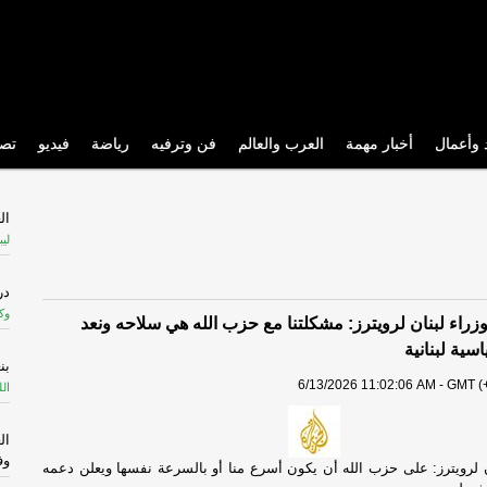
 وأعمال
أخبار مهمة
العرب والعالم
فن وترفيه
رياضة
فيديو
تص
ال
ليب
در
وكا
زراء لبنان لرويترز: مشكلتنا مع حزب الله هي سلاحه ونعد
ية لبنانية
بن
6/13/2026 11:02:06 AM - GMT (+
الل
ال
وف
 لرويترز: على حزب الله أن يكون أسرع منا أو بالسرعة نفسها ويعلن دعمه