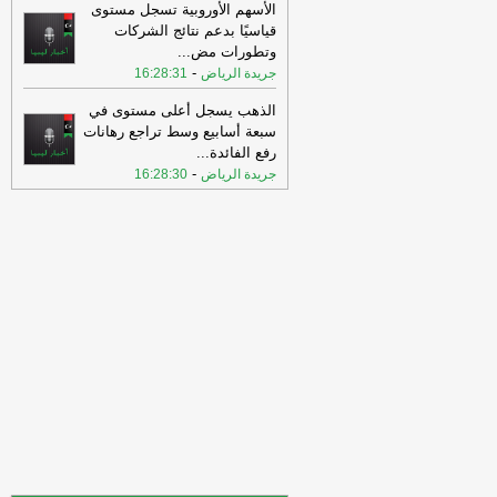
الأسهم الأوروبية تسجل مستوى
«الخروقات الإسرائيلية» وحصيلة قتلى
قياسيًا بدعم نتائج الشركات
صادمة
-
عين ليبيا
وتطورات مض
...
18:18
«جواسيس بالقطعة».. كيف تحاول
-
جريدة الرياض
16:28:31
إيران اختراق إسرائيل من الداخل؟
-
عين
ليبيا
الذهب يسجل أعلى مستوى في
سبعة أسابيع وسط تراجع رهانات
18:18
دراسة تدق ناقوس الخطر: رفع
رفع الفائدة
...
سن التقاعد قد يأتي على حساب صحة
-
جريدة الرياض
16:28:30
الموظفين
-
اخبار ليبيا الان
18:13
6000 قرض و1200 مستفيد..
الحكومة تسرّع تنفيذ مبادرة «الإسكان
الشبابي»
-
عين ليبيا
18:12
قادربوه يبحث دور جهاز الإمداد
الطبي في إدارة وتنظيم الاحتياجات الدوائية
-
اخبار ليبيا الان
18:06
أسفرت نتائج قرعة الدور التمهيدي
الأول لبطولة كأس الكونفدرالية الإفريقية
عن وقوع
-
اخبار ليبيا الان