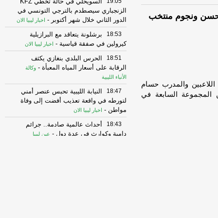
19:05
السويحلي في حالة تخطي KFZ
الزنجباري سيصطدم بالترجي التونسي في
حسن ونجوم منتخب
الدور الثاني خلال شهر أكتوبر
-
اخبار ليبيا الان
18:53
برشلونة يتعاقد مع البرازيلية
كيرولين في صفقة قياسية
-
اخبار ليبيا الان
18:51
الحرس البلدي بنغازي يكثف
الرقابة على أسعار المياه المعبأة
-
وكالة
الأنباء الليبية
اللاعبين والمدرب حسام
18:47
النيابة الليبية تحبس عنصر أمني
 المجموعة السابعة في
لتورطه في واقعة تعذيب أفضت إلى وفاة
مواطن
-
اخبار ليبيا الان
18:43
أحداث عالمية صادمة.. جرائم
دامية وكوارث في عدة دول
-
عين ليبيا
18:41
استعرضت اللجنة العسكرية
المشتركة «3+3»، اليوم الخميس، مع
مندوبين من القيادة العس
-
اخبار ليبيا الان
18:41
ما أهداف أنقرة من تحركاتها
المكثفة مع القيادات العسكرية الليبية؟
-
اخبار ليبيا الان
18:37
شاهد | سائقي الشاحنات