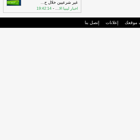
غير شرعيين خلال ح
...
-
...
اخبار ليبيا الا
19:42:14
موقعك
إعلانات
إتصل بنا