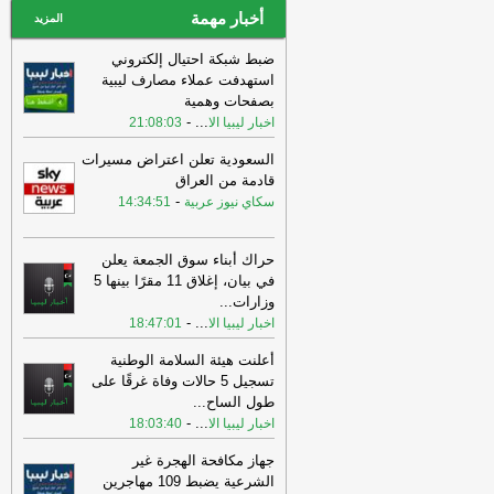
أخبار مهمة
المزيد
ضبط شبكة احتيال إلكتروني
استهدفت عملاء مصارف ليبية
بصفحات وهمية
-
...
اخبار ليبيا الا
21:08:03
السعودية تعلن اعتراض مسيرات
قادمة من العراق
-
سكاي نيوز عربية
14:34:51
حراك أبناء سوق الجمعة يعلن
في بيان، إغلاق 11 مقرًا بينها 5
وزارات
...
-
...
اخبار ليبيا الا
18:47:01
أعلنت هيئة السلامة الوطنية
تسجيل 5 حالات وفاة غرقًا على
طول الساح
...
-
...
اخبار ليبيا الا
18:03:40
جهاز مكافحة الهجرة غير
الشرعية يضبط 109 مهاجرين