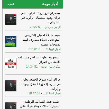
أخبار مهمة
المزيد
مصدران لرويترز: انفجارات في
خزان وقود بمصفاة الزاوية في
ليبيا ولم
...
-
أل بي سي أي
20:27:51
ضبط شبكة احتيال إلكتروني
استهدفت عملاء مصارف ليبية
بصفحات وهمية
-
...
اخبار ليبيا الا
21:08:03
السعودية تعلن اعتراض مسيرات
قادمة من العراق
-
سكاي نيوز عربية
14:34:51
حراك أبناء سوق الجمعة يعلن
في بيان، إغلاق 11 مقرًا بينها 5
وزارات
...
-
...
اخبار ليبيا الا
18:47:01
أعلنت هيئة السلامة الوطنية
تسجيل 5 حالات وفاة غرقًا على