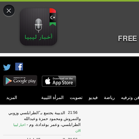
×
FREE 
ن وترفيه
رياضة
فيديو
تصويت
المرأة الليبية
المزيد
21:56
الدبيبة يجتمع بـ”الطرابلسي وزوبي
والنمروش ومحمود حمزة وعبدالله
الطرابلسي، وعمر بوغدادة، وم
-
اخبار ليبيا
الان