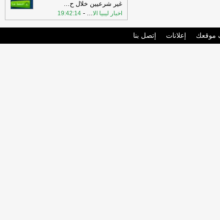
غير شرعيين خلال ح
...
-
...
اخبار ليبيا الا
19:42:14
موقعك
إعلانات
إتصل بنا