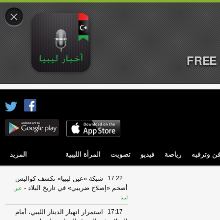
×
FREE 
ن وترفيه
رياضة
فيديو
تصويت
المرأة الليبية
المزيد
17:22
شبكة «عين ليبيا» تكشف كواليس
أضخم «إصلاح ضريبي» في تاريخ البلاد
-
عين
ليبيا
17:17
استمرار انهيار الدينار الليبي، أمام