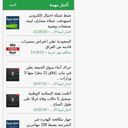
أخبار مهمة
المزيد
ضبط شبكة احتيال إلكتروني
استهدفت عملاء مصارف ليبية
بصفحات وهمية
-
...
اخبار ليبيا الا
21:08:03
السعودية تعلن اعتراض مسيرات
قادمة من العراق
-
سكاي نيوز عربية
14:34:51
حراك أبناء سوق الجمعة يعلن
في بيان، إغلاق 11 مقرًا بينها 5
وزارات
...
-
...
اخبار ليبيا الا
18:47:01
أعلنت هيئة السلامة الوطنية
تسجيل 5 حالات وفاة غرقًا على
طول الساح
...
-
...
اخبار ليبيا الا
18:03:40
جهاز مكافحة الهجرة غير
الشرعية يضبط 109 مهاجرين