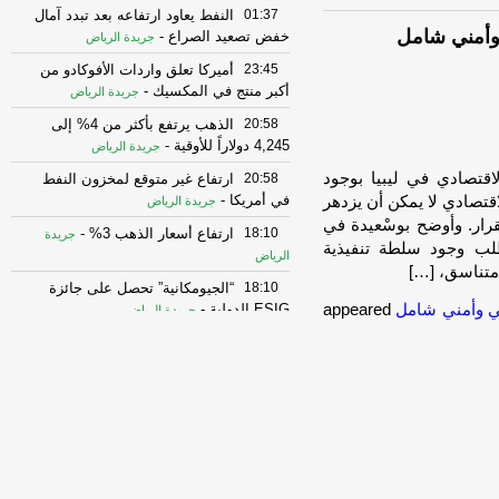
01:37
النفط يعاود ارتفاعه بعد تبدد آمال
 وأمني شامل
خفض تصعيد الصراع
-
جريدة الرياض
23:45
أميركا تعلق واردات الأفوكادو من
أكبر منتج في المكسيك
-
جريدة الرياض
20:58
الذهب يرتفع بأكثر من 4% إلى
4,245 دولاراً للأوقية
-
جريدة الرياض
اقتصادي في ليبيا بوجود
20:58
ارتفاع غير متوقع لمخزون النفط
في أمريكا
-
تصادي لا يمكن أن يزدهر
جريدة الرياض
رار. وأوضح بوسْعيدة في
18:10
ارتفاع أسعار الذهب 3%
-
جريدة
طلب وجود سلطة تنفيذية
الرياض
متناسق، […]
18:10
“الجيومكانية” تحصل على جائزة
ي وأمني شامل
appeared
ESIG الدولية
-
جريدة الرياض
18:10
رئيس غرفة الشرقية: قطاع
الحرف اليدوية تحول من هواية إلى استثمار
واعد ينشط الاقتصاد المحلي
-
جريدة الرياض
15:22
بدجت السعودية ترعى مبادرة
“السعودية الخضراء” لتعزيز الاستدامة البيئية
وجودة الحياة
-
جريدة الرياض
15:22
أسماك نادرة تعود إلى سوق