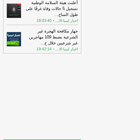
أعلنت هيئة السلامة الوطنية
07:02
وزيرة الاقتصاد الألمانية تستبعد
تسجيل 5 حالات وفاة غرقًا على
حدوث انخفاض في أسعار الكهرباء
-
جريدة
طول الساح
...
الرياض
-
...
اخبار ليبيا الا
18:03:40
07:02
ارتفاع احتياطي النقد الأجنبي لدى
جهاز مكافحة الهجرة غير
كوريا الجنوبية
-
جريدة الرياض
الشرعية يضبط 109 مهاجرين
غير شرعيين خلال ح
...
07:02
ارتفاع مؤشر الأسهم اليابانية بأكثر
-
...
اخبار ليبيا الا
19:42:14
من 3%
-
جريدة الرياض